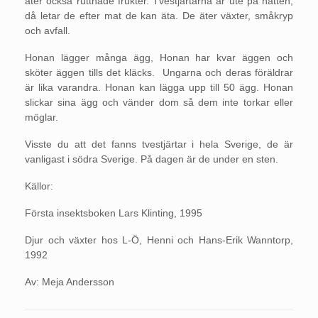
äter också ruttnade frukter. Tvestjärtarna är ute på natten,
då letar de efter mat de kan äta. De äter växter, småkryp
och avfall.
Honan lägger många ägg, Honan har kvar äggen och
sköter äggen tills det kläcks. Ungarna och deras föräldrar
är lika varandra. Honan kan lägga upp till 50 ägg. Honan
slickar sina ägg och vänder dom så dem inte torkar eller
möglar.
Visste du att det fanns tvestjärtar i hela Sverige, de är
vanligast i södra Sverige. På dagen är de under en sten.
Källor:
Första insektsboken Lars Klinting, 1995
Djur och växter hos L-Ö, Henni och Hans-Erik Wanntorp,
1992
Av: Meja Andersson