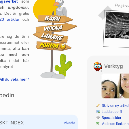
agsverket
som
ch
ungdomar
,
. Det är gratis
0 artiklar
och
are sig du är i
assrummet eller
emma,
alla kan
ara med och
lta
i det här
Verktyg
entyret.
Vill du veta mer?
pedin
Skriv en ny artike
Ladda upp fil
Specialsidor
SKT INDEX
Alla sidor
Vad som länkar hi