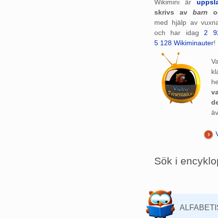
Wikimini är
uppsl
skrivs av
barn
o
med hjälp av vuxna
och har idag
2 92
5 128 Wikiminauter
!
V
kl
h
v
de
äv
Sök i encyklo
ALFABETI