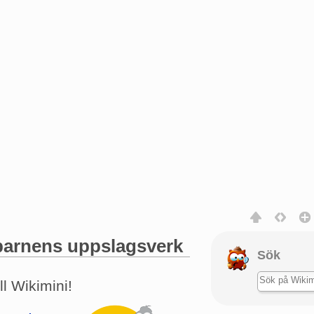
barnens uppslagsverk
Sök
g
,
sök
l Wikimini!