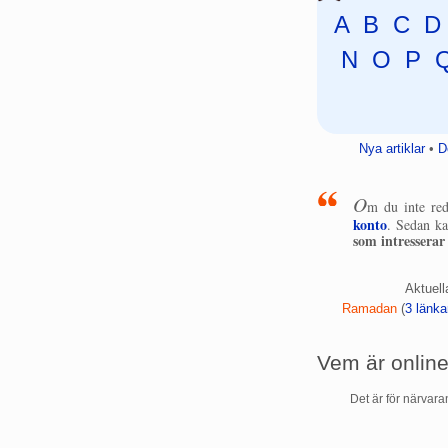
A
B
C
D
N
O
P
Nya artiklar
•
D
O
m du inte red
konto
. Sedan ka
som intresserar
Aktuell
Ramadan
‏‎ (
3 länka
Vem är onlin
Det är för närvar