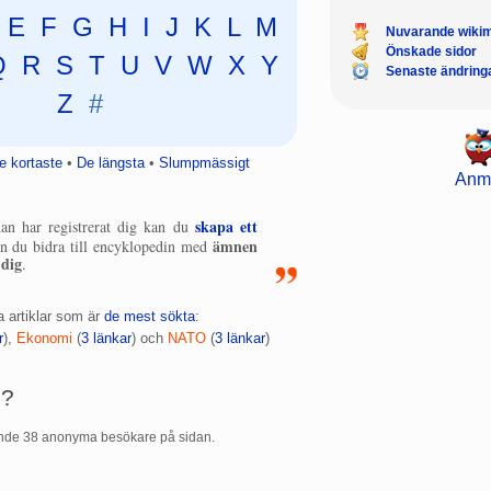
E
F
G
H
I
J
K
L
M
Nuvarande wiki
Önskade sidor
Q
R
S
T
U
V
W
X
Y
Senaste ändring
Z
#
e kortaste
•
De längsta
•
Slumpmässigt
Anm
skapa ett
an har registrerat dig kan du
ämnen
n du bidra till encyklopedin med
 dig
.
a artiklar som är
de mest sökta
:
r
),
Ekonomi
‏‎ (
3 länkar
) och
NATO
‏‎ (
3 länkar
)
e?
ande 38 anonyma besökare på sidan.