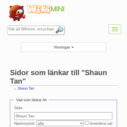
Toggl
navig
Visningar
Sidor som länkar till "Shaun
Tan"
←
Shaun Tan
Hoppa till:
navigering
,
sök
Vad som länkar hit
Sida:
Namnrymd:
Invertera val